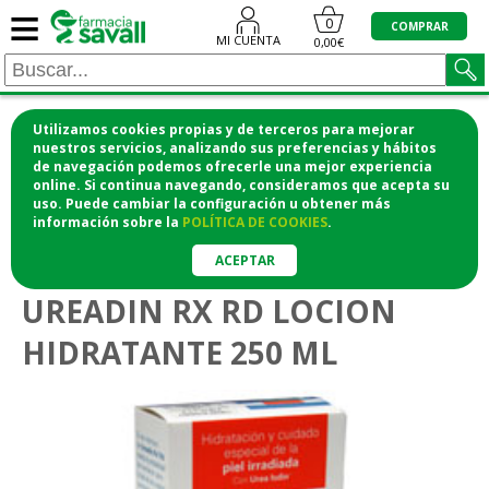
≡
0
COMPRAR
MI CUENTA
0,00€
Utilizamos cookies propias y de terceros para mejorar
¡COMPRA CÓMODAMENTE DESDE CASA Y RECOGE
nuestros servicios, analizando sus preferencias y hábitos
de navegación podemos ofrecerle una mejor experiencia
EN LA FARMACIA!
online. Si continua navegando, consideramos que acepta su
o si lo prefieres te lo mandamos a casa
uso. Puede cambiar la configuración u obtener
más
información
sobre la
POLÍTICA DE COOKIES
.
>
>
Higiene y cosmética
Cuidado corporal
Cremas corporales
ACEPTAR
UREADIN RX RD LOCION
HIDRATANTE 250 ML