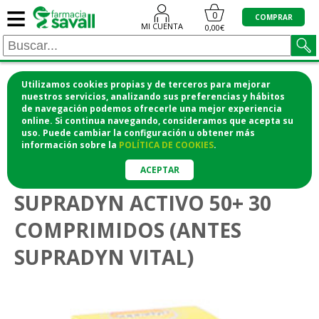
≡
0
COMPRAR
MI CUENTA
0,00€
Utilizamos cookies propias y de terceros para mejorar
¡COMPRA CÓMODAMENTE DESDE CASA Y RECOGE
nuestros servicios, analizando sus preferencias y hábitos
de navegación podemos ofrecerle una mejor experiencia
EN LA FARMACIA!
online. Si continua navegando, consideramos que acepta su
o si lo prefieres te lo mandamos a casa
uso. Puede cambiar la configuración u obtener
más
información
sobre la
POLÍTICA DE COOKIES
.
>
>
Vitaminas y suplementos
Multivitamínicos
Adultos
ACEPTAR
SUPRADYN ACTIVO 50+ 30
COMPRIMIDOS (ANTES
SUPRADYN VITAL)