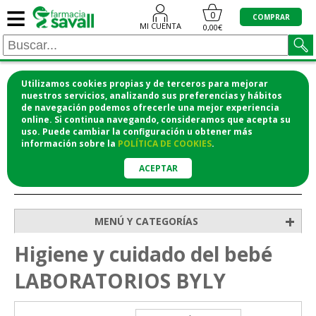
≡
0
COMPRAR
MI CUENTA
0,00€
Utilizamos cookies propias y de terceros para mejorar
¡COMPRA CÓMODAMENTE DESDE CASA Y RECOGE
nuestros servicios, analizando sus preferencias y hábitos
de navegación podemos ofrecerle una mejor experiencia
EN LA FARMACIA!
online. Si continua navegando, consideramos que acepta su
o si lo prefieres te lo mandamos a casa
uso. Puede cambiar la configuración u obtener
más
información
sobre la
POLÍTICA DE COOKIES
.
ACEPTAR
>
>
Inicio
Bebé
Higiene y cuidado del bebé
+
MENÚ Y CATEGORÍAS
Higiene y cuidado del bebé
LABORATORIOS BYLY