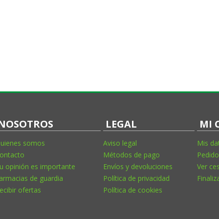
NOSOTROS
LEGAL
MI 
uienes somos
Aviso legal
Mis da
ontacto
Métodos de pago
Pedido
u opinión es importante
Envíos y devoluciones
Ver ce
armacias de guardia
Política de privacidad
Finaliz
ecibir ofertas
Política de cookies