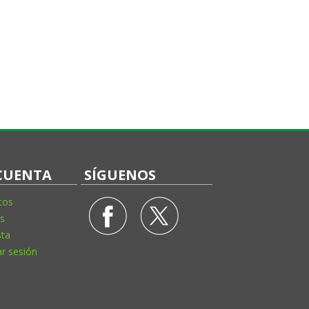
CUENTA
SÍGUENOS
tos
s
sta
ar sesión