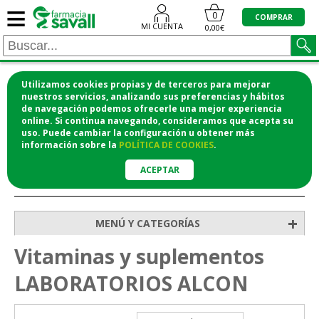
≡
0
COMPRAR
MI CUENTA
0,00€
Utilizamos cookies propias y de terceros para mejorar
¡COMPRA CÓMODAMENTE DESDE CASA Y RECOGE
nuestros servicios, analizando sus preferencias y hábitos
de navegación podemos ofrecerle una mejor experiencia
EN LA FARMACIA!
online. Si continua navegando, consideramos que acepta su
o si lo prefieres te lo mandamos a casa
uso. Puede cambiar la configuración u obtener
más
información
sobre la
POLÍTICA DE COOKIES
.
ACEPTAR
>
Inicio
Vitaminas y suplementos
+
MENÚ Y CATEGORÍAS
Vitaminas y suplementos
LABORATORIOS ALCON