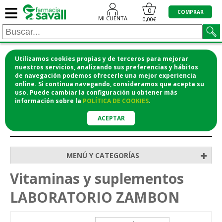
≡
0
COMPRAR
MI CUENTA
0,00€
Utilizamos cookies propias y de terceros para mejorar
¡COMPRA CÓMODAMENTE DESDE CASA Y RECOGE
nuestros servicios, analizando sus preferencias y hábitos
de navegación podemos ofrecerle una mejor experiencia
EN LA FARMACIA!
online. Si continua navegando, consideramos que acepta su
o si lo prefieres te lo mandamos a casa
uso. Puede cambiar la configuración u obtener
más
información
sobre la
POLÍTICA DE COOKIES
.
ACEPTAR
>
Inicio
Vitaminas y suplementos
+
MENÚ Y CATEGORÍAS
Vitaminas y suplementos
LABORATORIO ZAMBON