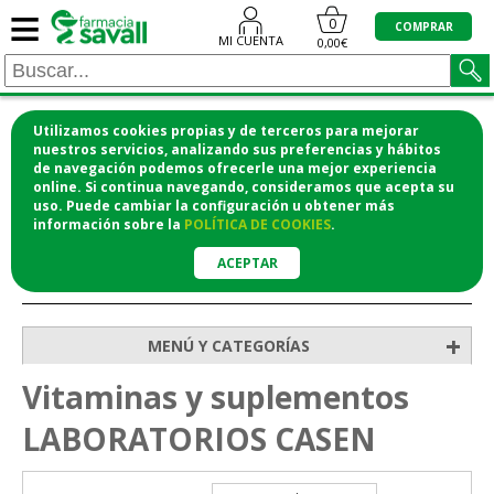
≡
0
COMPRAR
MI CUENTA
0,00€
Utilizamos cookies propias y de terceros para mejorar
¡COMPRA CÓMODAMENTE DESDE CASA Y RECOGE
nuestros servicios, analizando sus preferencias y hábitos
de navegación podemos ofrecerle una mejor experiencia
EN LA FARMACIA!
online. Si continua navegando, consideramos que acepta su
o si lo prefieres te lo mandamos a casa
uso. Puede cambiar la configuración u obtener
más
información
sobre la
POLÍTICA DE COOKIES
.
ACEPTAR
>
Inicio
Vitaminas y suplementos
+
MENÚ Y CATEGORÍAS
Vitaminas y suplementos
LABORATORIOS CASEN