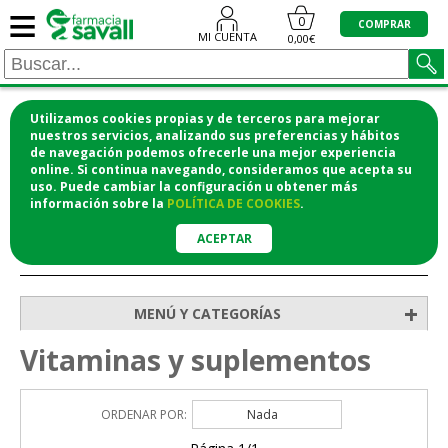
≡
0
COMPRAR
MI CUENTA
0,00€
Utilizamos cookies propias y de terceros para mejorar
¡COMPRA CÓMODAMENTE DESDE CASA Y RECOGE
nuestros servicios, analizando sus preferencias y hábitos
de navegación podemos ofrecerle una mejor experiencia
EN LA FARMACIA!
online. Si continua navegando, consideramos que acepta su
o si lo prefieres te lo mandamos a casa
uso. Puede cambiar la configuración u obtener
más
información
sobre la
POLÍTICA DE COOKIES
.
ACEPTAR
>
Inicio
Vitaminas y suplementos
+
MENÚ Y CATEGORÍAS
Vitaminas y suplementos
ORDENAR POR:
Nada