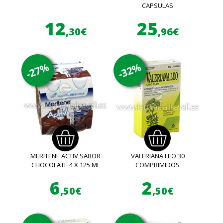
CAPSULAS
12
25
,30€
,96€
-27%
-32%
MERITENE ACTIV SABOR
VALERIANA LEO 30
CHOCOLATE 4 X 125 ML
COMPRIMIDOS
6
2
,50€
,50€