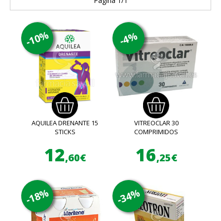
Página 1/1
-10%
-4%
AQUILEA DRENANTE 15
VITREOCLAR 30
STICKS
COMPRIMIDOS
12
16
,60€
,25€
-18%
-34%