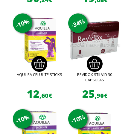
-10%
-34%
AQUILEA CELULITE STICKS
REVIDOX STILVID 30
CAPSULAS
12
25
,60€
,90€
-10%
-10%