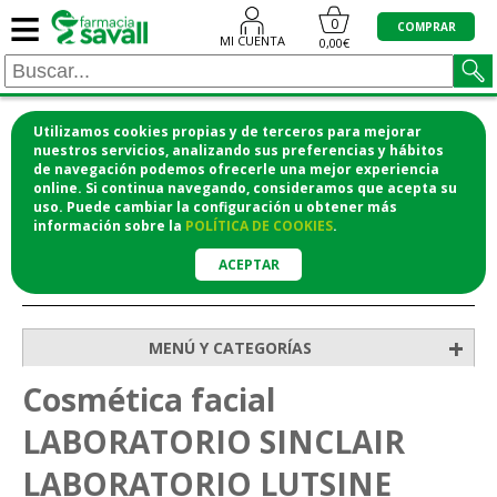
≡
0
COMPRAR
MI CUENTA
0,00€
Utilizamos cookies propias y de terceros para mejorar
¡COMPRA CÓMODAMENTE DESDE CASA Y RECOGE
nuestros servicios, analizando sus preferencias y hábitos
de navegación podemos ofrecerle una mejor experiencia
EN LA FARMACIA!
online. Si continua navegando, consideramos que acepta su
o si lo prefieres te lo mandamos a casa
uso. Puede cambiar la configuración u obtener
más
información
sobre la
POLÍTICA DE COOKIES
.
ACEPTAR
>
>
Inicio
Higiene y cosmética
Cosmética facial
+
MENÚ Y CATEGORÍAS
Cosmética facial
LABORATORIO SINCLAIR
LABORATORIO LUTSINE