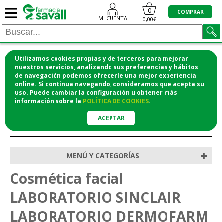
≡
0
COMPRAR
MI CUENTA
0,00€
Utilizamos cookies propias y de terceros para mejorar
¡COMPRA CÓMODAMENTE DESDE CASA Y RECOGE
nuestros servicios, analizando sus preferencias y hábitos
de navegación podemos ofrecerle una mejor experiencia
EN LA FARMACIA!
online. Si continua navegando, consideramos que acepta su
o si lo prefieres te lo mandamos a casa
uso. Puede cambiar la configuración u obtener
más
información
sobre la
POLÍTICA DE COOKIES
.
ACEPTAR
>
>
Inicio
Higiene y cosmética
Cosmética facial
+
MENÚ Y CATEGORÍAS
Cosmética facial
LABORATORIO SINCLAIR
LABORATORIO DERMOFARM