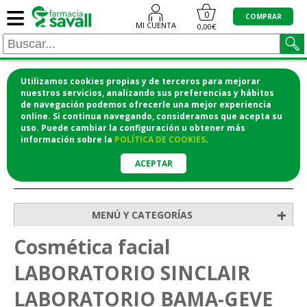
≡
0
COMPRAR
MI CUENTA
0,00€
Utilizamos cookies propias y de terceros para mejorar
¡COMPRA CÓMODAMENTE DESDE CASA Y RECOGE
nuestros servicios, analizando sus preferencias y hábitos
de navegación podemos ofrecerle una mejor experiencia
EN LA FARMACIA!
online. Si continua navegando, consideramos que acepta su
o si lo prefieres te lo mandamos a casa
uso. Puede cambiar la configuración u obtener
más
información
sobre la
POLÍTICA DE COOKIES
.
ACEPTAR
>
>
Inicio
Higiene y cosmética
Cosmética facial
+
MENÚ Y CATEGORÍAS
Cosmética facial
LABORATORIO SINCLAIR
LABORATORIO BAMA-GEVE