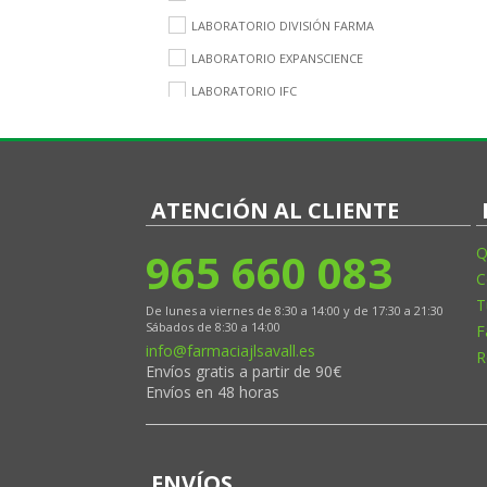
LABORATORIO DIVISIÓN FARMA
LABORATORIO EXPANSCIENCE
LABORATORIO IFC
LABORATORIO INTERAPOTHEK
LABORATORIO JOHNSON&JOHNSON
LABORATORIO LA ROCHE-POSAY
ATENCIÓN AL CLIENTE
LABORATORIO LUTSINE
965 660 083
Q
LABORATORIO MABO
C
LABORATORIO NICOLICH
T
De lunes a viernes de 8:30 a 14:00 y de 17:30 a 21:30
LABORATORIO PIERRE FABRE
Sábados de 8:30 a 14:00
F
info@farmaciajlsavall.es
LABORATORIO SINCLAIR
R
Envíos gratis a partir de 90€
LABORATORIO TALIKA
Envíos en 48 horas
LABORATORIO VECTEM
LABORATORIO VIÑAS
ENVÍOS
LABORATORIOS BIODERMA