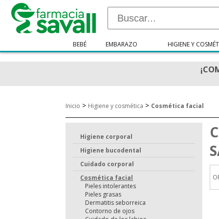
BEBÉ
EMBARAZO
HIGIENE Y COSMÉT
¡COM
>
>
Inicio
Higiene y cosmética
Cosmética facial
C
Higiene corporal
S
Higiene bucodental
Cuidado corporal
O
Cosmética facial
Pieles intolerantes
Pieles grasas
Dermatitis seborreica
Contorno de ojos