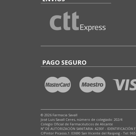
LABORATORIOS CARMA
LABORATORIOS CINFA
LABORATORIOS GALDERMA
LABORATORIOS GENOVÉ
LABORATORIOS HULKA
LABORATORIOS ISDIN
PAGO SEGURO
LABORATORIOS LETI
LABORATORIOS MARTI TOR
LABORATORIOS MEDA
LABORATORIOS PRIMA-DERM
LABORATORIOS SESDERMA
LABORATORIOS SVR
© 2026 Farmacia Savall
LABORATORIOS UNIPHARMA
José Luis Savall Ceres, número de colegiado: 202/4
Colegio Oficial de Farmacéuticos de Alicante
LABORATORIOS URGO
Nº DE AUTORIZACIÓN SANITARIA: A230F - IDENTIFICACIÓN F
C/Pintor Picasso,1. 03690 San Vicente del Raspeig - Tel: 965
OZOAQUA S.L.