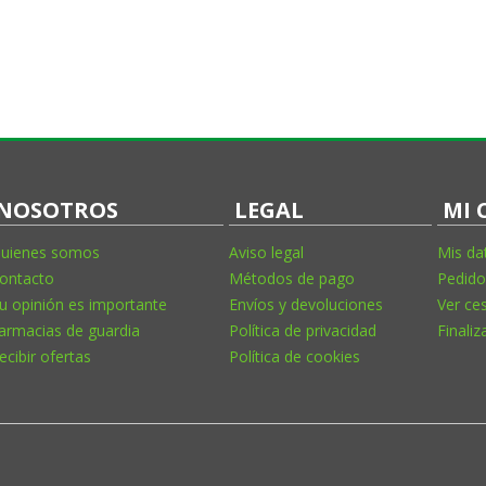
NOSOTROS
LEGAL
MI 
uienes somos
Aviso legal
Mis da
ontacto
Métodos de pago
Pedido
u opinión es importante
Envíos y devoluciones
Ver ce
armacias de guardia
Política de privacidad
Finaliz
ecibir ofertas
Política de cookies