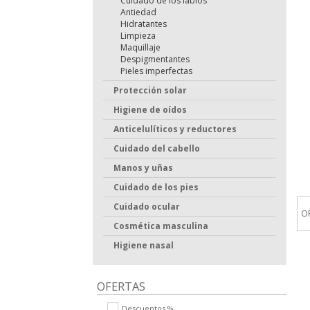
Cuidado de los labios
Antiedad
Hidratantes
Limpieza
Maquillaje
Despigmentantes
Pieles imperfectas
Protección solar
Higiene de oídos
Anticelulíticos y reductores
Cuidado del cabello
Manos y uñas
Cuidado de los pies
Cuidado ocular
O
Cosmética masculina
Higiene nasal
OFERTAS
Descuentos %