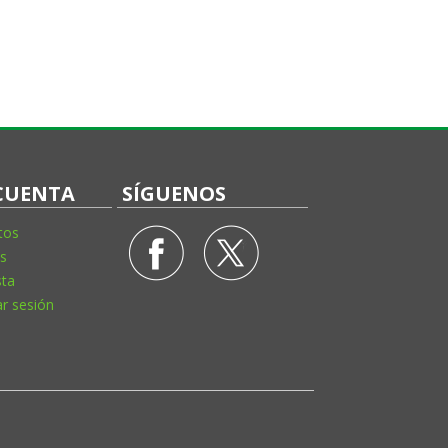
CUENTA
SÍGUENOS
tos
s
sta
ar sesión