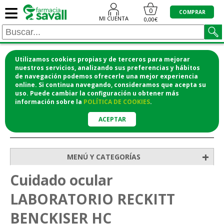
≡
0
COMPRAR
MI CUENTA
0,00€
Utilizamos cookies propias y de terceros para mejorar
¡COMPRA CÓMODAMENTE DESDE CASA Y RECOGE
nuestros servicios, analizando sus preferencias y hábitos
de navegación podemos ofrecerle una mejor experiencia
EN LA FARMACIA!
online. Si continua navegando, consideramos que acepta su
o si lo prefieres te lo mandamos a casa
uso. Puede cambiar la configuración u obtener
más
información
sobre la
POLÍTICA DE COOKIES
.
ACEPTAR
>
>
Inicio
Higiene y cosmética
Cuidado ocular
+
MENÚ Y CATEGORÍAS
Cuidado ocular
LABORATORIO RECKITT
BENCKISER HC