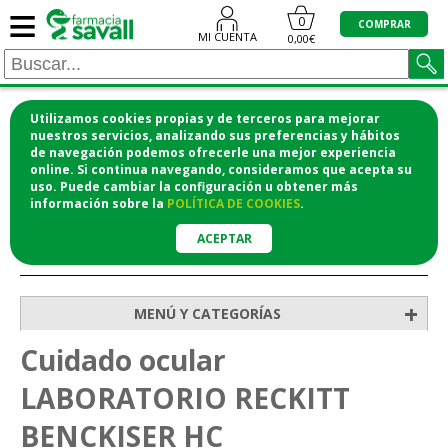
≡
0
COMPRAR
MI CUENTA
0,00€
Utilizamos cookies propias y de terceros para mejorar
¡COMPRA CÓMODAMENTE DESDE CASA Y RECOGE
nuestros servicios, analizando sus preferencias y hábitos
de navegación podemos ofrecerle una mejor experiencia
EN LA FARMACIA!
online. Si continua navegando, consideramos que acepta su
o si lo prefieres te lo mandamos a casa
uso. Puede cambiar la configuración u obtener
más
información
sobre la
POLÍTICA DE COOKIES
.
ACEPTAR
>
>
Inicio
Higiene y cosmética
Cuidado ocular
+
MENÚ Y CATEGORÍAS
Cuidado ocular
LABORATORIO RECKITT
BENCKISER HC