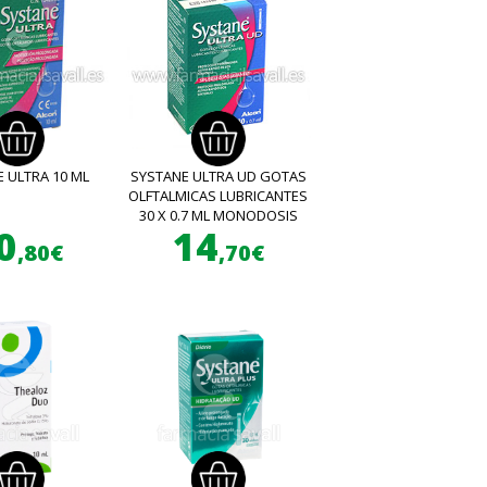
 ULTRA 10 ML
SYSTANE ULTRA UD GOTAS
OLFTALMICAS LUBRICANTES
30 X 0.7 ML MONODOSIS
0
14
,80€
,70€