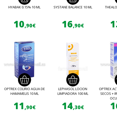
HYABAK 0.15% 10 ML
SYSTANE BALANCE 10 ML
THEALO
10
16
1
,90€
,90€
OPTREX COLIRIO AGUA DE
LEPHASOL LOCION
OPTREX ACT
HAMAMELIS 10 ML
LIMPIADORA 100 ML
SECOS + I
OCU
11
14
1
,90€
,30€