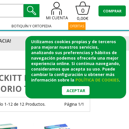
0
COMPRAR
MI CUENTA
0,00€
BOTIQUÍN Y ORTOPEDIA
OFERTAS
ACIA!
Utilizamos cookies propias y de terceros
para mejorar nuestros servicios,
analizando sus preferencias y hábitos de
navegación podemos ofrecerle una mejor
experiencia online. Si continua navegando,
consideramos que acepta su uso. Puede
cambiar la configuración u obtener
más
CKITT BENCKISER HC
información
sobre la
POLÍTICA DE COOKIES
.
ORIO THEA
ACEPTAR
o 1-12 de 12 Productos.
Página 1/1