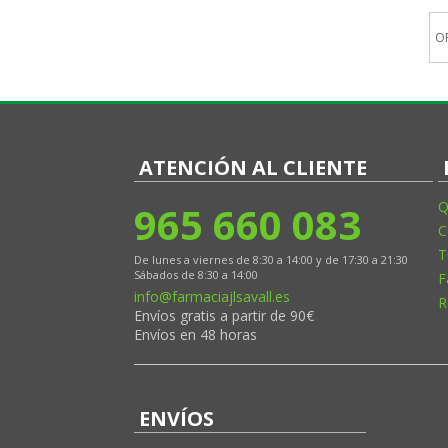
LABORATORIOS FARLINE
O
LABORATORIOS TRB CHEMEDICA
MS PHARMA
NICOX
NOVAX PHARMA
ATENCIÓN AL CLIENTE
965 660 083
Q
C
T
De lunes a viernes de 8:30 a 14:00 y de 17:30 a 21:30
Sábados de 8:30 a 14:00
F
info@farmaciajlsavall.es
R
Envíos gratis a partir de 90€
Envíos en 48 horas
ENVÍOS