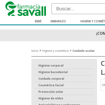
BEBÉ
EMBARAZO
HIGIENE Y COSMÉT
¡COM
>
>
Inicio
Higiene y cosmética
Cuidado ocular
C
Higiene corporal
L
Higiene bucodental
Cuidado corporal
O
Cosmética facial
Protección solar
Higiene de oídos
Anticelulíticos y reductores