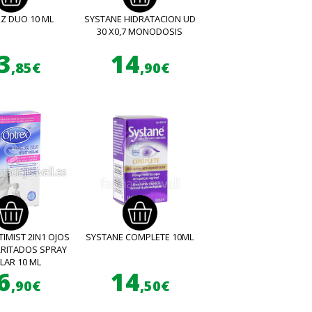
Z DUO 10 ML
SYSTANE HIDRATACION UD
30 X0,7 MONODOSIS
3
14
,85€
,90€
IMIST 2IN1 OJOS
SYSTANE COMPLETE 10ML
RRITADOS SPRAY
LAR 10 ML
6
14
,90€
,50€