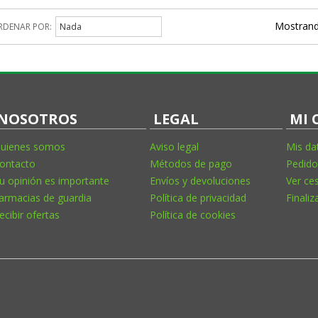
Mostrand
RDENAR POR:
Nada
NOSOTROS
LEGAL
MI 
uienes somos
Aviso legal
Mis da
ontacto
Métodos de pago
Pedido
u opinión es importante
Envíos y devoluciones
Ver ce
armacias de guardia
Política de privacidad
Finaliz
ecibir ofertas
Política de cookies