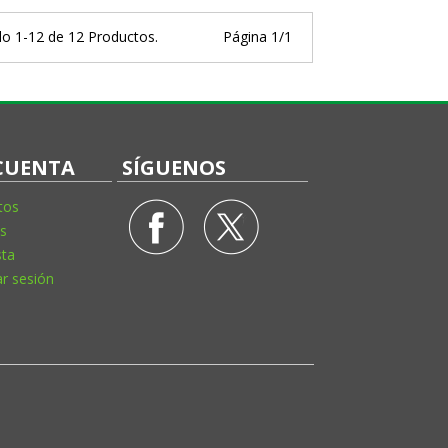
o 1-12 de 12 Productos.
Página 1/1
CUENTA
SÍGUENOS
tos
s
sta
ar sesión