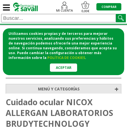
≡
0
COMPRAR
MI CUENTA
0,00€
Utilizamos cookies propias y de terceros para mejorar
¡COMPRA CÓMODAMENTE DESDE CASA Y RECOGE
nuestros servicios, analizando sus preferencias y hábitos
de navegación podemos ofrecerle una mejor experiencia
EN LA FARMACIA!
online. Si continua navegando, consideramos que acepta su
o si lo prefieres te lo mandamos a casa
uso. Puede cambiar la configuración u obtener
más
información
sobre la
POLÍTICA DE COOKIES
.
ACEPTAR
>
>
Inicio
Higiene y cosmética
Cuidado ocular
+
MENÚ Y CATEGORÍAS
Cuidado ocular NICOX
ALLERGAN LABORATORIOS
BRUDYTECHNOLOGY