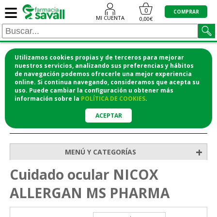
≡
0
COMPRAR
MI CUENTA
0,00€
Utilizamos cookies propias y de terceros para mejorar
¡COMPRA CÓMODAMENTE DESDE CASA Y RECOGE
nuestros servicios, analizando sus preferencias y hábitos
de navegación podemos ofrecerle una mejor experiencia
EN LA FARMACIA!
online. Si continua navegando, consideramos que acepta su
o si lo prefieres te lo mandamos a casa
uso. Puede cambiar la configuración u obtener
más
información
sobre la
POLÍTICA DE COOKIES
.
ACEPTAR
>
>
Inicio
Higiene y cosmética
Cuidado ocular
+
MENÚ Y CATEGORÍAS
Cuidado ocular NICOX
ALLERGAN MS PHARMA