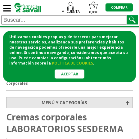
≡
0
COMPRAR
MI CUENTA
0,00€
Utilizamos cookies propias y de terceros para mejorar
¡COMPRA CÓMODAMENTE DESDE CASA Y RECOGE
nuestros servicios, analizando sus preferencias y hábitos
de navegación podemos ofrecerle una mejor experiencia
EN LA FARMACIA!
online. Si continua navegando, consideramos que acepta su
o si lo prefieres te lo mandamos a casa
uso. Puede cambiar la configuración u obtener
más
información
sobre la
POLÍTICA DE COOKIES
.
ACEPTAR
>
>
>
Inicio
Higiene y cosmética
Cuidado corporal
Cremas
corporales
+
MENÚ Y CATEGORÍAS
Cremas corporales
LABORATORIOS SESDERMA