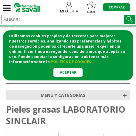
≡
0
COMPRAR
MI CUENTA
0,00€
Utilizamos cookies propias y de terceros para mejorar
¡COMPRA CÓMODAMENTE DESDE CASA Y RECOGE
nuestros servicios, analizando sus preferencias y hábitos
de navegación podemos ofrecerle una mejor experiencia
EN LA FARMACIA!
online. Si continua navegando, consideramos que acepta su
o si lo prefieres te lo mandamos a casa
uso. Puede cambiar la configuración u obtener
más
información
sobre la
POLÍTICA DE COOKIES
.
ACEPTAR
>
>
>
Inicio
Higiene y cosmética
Cosmética facial
Pieles grasas
+
MENÚ Y CATEGORÍAS
Pieles grasas LABORATORIO
SINCLAIR