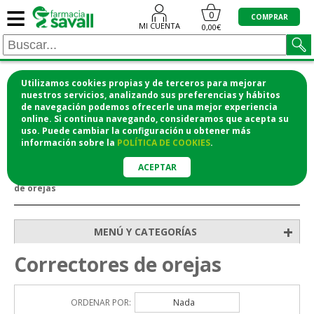
≡
0
COMPRAR
MI CUENTA
0,00€
Utilizamos cookies propias y de terceros para mejorar
¡COMPRA CÓMODAMENTE DESDE CASA Y RECOGE
nuestros servicios, analizando sus preferencias y hábitos
de navegación podemos ofrecerle una mejor experiencia
EN LA FARMACIA!
online. Si continua navegando, consideramos que acepta su
o si lo prefieres te lo mandamos a casa
uso. Puede cambiar la configuración u obtener
más
información
sobre la
POLÍTICA DE COOKIES
.
ACEPTAR
>
>
>
Inicio
Botiquín y ortopedia
Protectores y apósitos
Correctores
de orejas
+
MENÚ Y CATEGORÍAS
Correctores de orejas
ORDENAR POR:
Nada