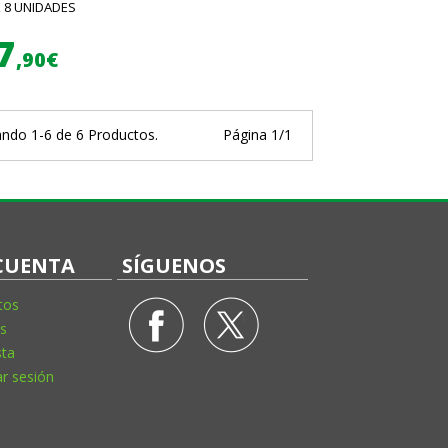
X 8 UNIDADES
7
,90€
ndo 1-6 de 6 Productos.
Página 1/1
CUENTA
SÍGUENOS
tos
s
sta
ar sesión