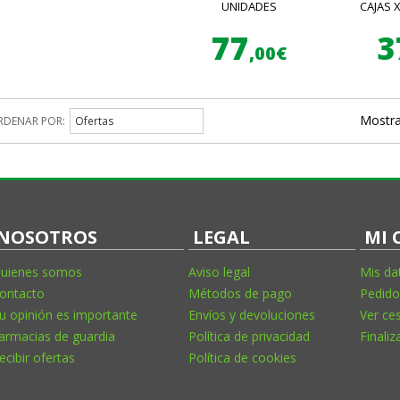
UNIDADES
CAJAS 
77
3
,00€
Mostra
RDENAR POR:
Ofertas
NOSOTROS
LEGAL
MI 
uienes somos
Aviso legal
Mis da
ontacto
Métodos de pago
Pedido
u opinión es importante
Envíos y devoluciones
Ver ce
armacias de guardia
Política de privacidad
Finaliz
ecibir ofertas
Política de cookies