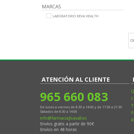
MARCAS
LABORATORIO REVA HEALTH
O
ATENCIÓN AL CLIENTE
965 660 083
Q
C
T
De lunes a viernes de 8:30 a 14:00 y de 17:30 a 21:30
Sábados de 8:30 a 14:00
F
info@farmaciajlsavall.es
R
Envíos gratis a partir de 90€
Envíos en 48 horas