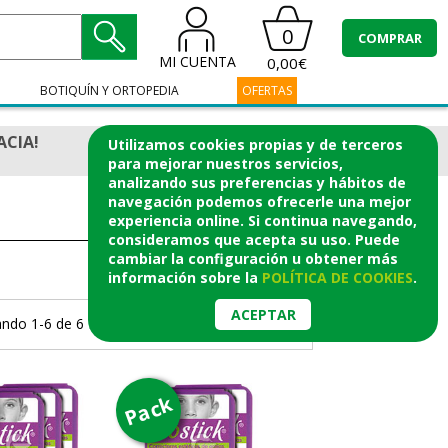
0
COMPRAR
MI CUENTA
0,00€
BOTIQUÍN Y ORTOPEDIA
OFERTAS
ACIA!
Utilizamos cookies propias y de terceros
para mejorar nuestros servicios,
analizando sus preferencias y hábitos de
navegación podemos ofrecerle una mejor
experiencia online. Si continua navegando,
consideramos que acepta su uso. Puede
cambiar la configuración u obtener
más
información
sobre la
POLÍTICA DE COOKIES
.
ACEPTAR
ndo 1-6 de 6 Productos.
Página 1/1
Pack