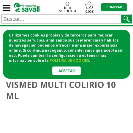
≡
0
COMPRAR
MI CUENTA
0,00€
Utilizamos cookies propias y de terceros para mejorar
¡COMPRA CÓMODAMENTE DESDE CASA Y RECOGE
nuestros servicios, analizando sus preferencias y hábitos
de navegación podemos ofrecerle una mejor experiencia
EN LA FARMACIA!
online. Si continua navegando, consideramos que acepta su
o si lo prefieres te lo mandamos a casa
uso. Puede cambiar la configuración u obtener
más
información
sobre la
POLÍTICA DE COOKIES
.
>
Higiene y cosmética
Cuidado ocular
ACEPTAR
VISMED MULTI COLIRIO 10
ML