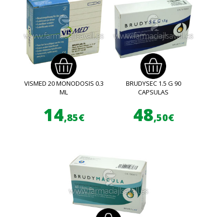
VISMED 20 MONODOSIS 0.3
BRUDYSEC 1.5 G 90
ML
CAPSULAS
14
48
,85€
,50€