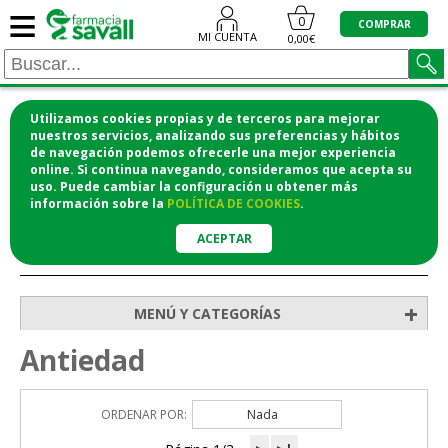
≡
0
COMPRAR
MI CUENTA
0,00€
Utilizamos cookies propias y de terceros para mejorar
¡COMPRA CÓMODAMENTE DESDE CASA Y RECOGE
nuestros servicios, analizando sus preferencias y hábitos
de navegación podemos ofrecerle una mejor experiencia
EN LA FARMACIA!
online. Si continua navegando, consideramos que acepta su
o si lo prefieres te lo mandamos a casa
uso. Puede cambiar la configuración u obtener
más
información
sobre la
POLÍTICA DE COOKIES
.
ACEPTAR
>
>
>
Inicio
Higiene y cosmética
Cosmética facial
Antiedad
+
MENÚ Y CATEGORÍAS
Antiedad
ORDENAR POR:
Nada