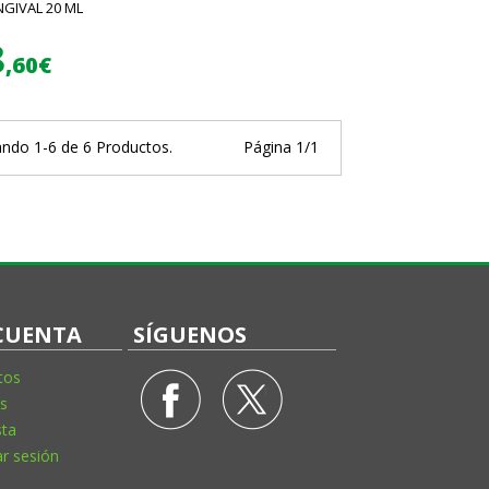
NGIVAL 20 ML
8
,60€
ndo 1-6 de 6 Productos.
Página 1/1
CUENTA
SÍGUENOS
tos
s
sta
ar sesión