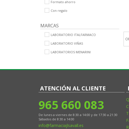
Formato ahorro
Con regalo
MARCAS
LABORATORIO ITALFARMACO
O
LABORATORIO VIÑAS
LABORATORIOS MENARINI
ATENCIÓN AL CLIENTE
965 660 083
Q
C
T
De lunes a viernes de 8:30 a 14:00 y de 17:30 a 21:30
Sábados de 8:30 a 14:00
F
info@farmaciajlsavall.es
R