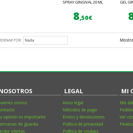
SPRAY GINGIVAL 20 ML
GEL GI
8
,50€
Mostra
RDENAR POR:
Nada
NOSOTROS
LEGAL
MI 
uienes somos
Aviso legal
Mis da
ontacto
Métodos de pago
Pedido
u opinión es importante
Envíos y devoluciones
Ver ce
armacias de guardia
Política de privacidad
Finaliz
ecibir ofertas
Política de cookies