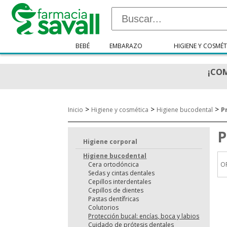
BEBÉ
EMBARAZO
HIGIENE Y COSMÉT
¡COM
>
>
>
Inicio
Higiene y cosmética
Higiene bucodental
P
P
Higiene corporal
Higiene bucodental
Cera ortodóncica
O
Sedas y cintas dentales
Cepillos interdentales
Cepillos de dientes
Pastas dentífricas
Colutorios
Protección bucal: encías, boca y labios
Cuidado de prótesis dentales