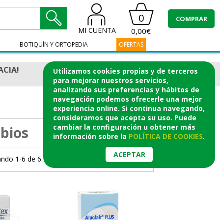
0
COMPRAR
MI CUENTA
0,00€
BOTIQUÍN Y ORTOPEDIA
OFERTAS
ACIA!
Utilizamos cookies propias y de terceros
para mejorar nuestros servicios,
analizando sus preferencias y hábitos de
navegación podemos ofrecerle una mejor
experiencia online. Si continua navegando,
consideramos que acepta su uso. Puede
cambiar la configuración u obtener
más
abios
información
sobre la
POLÍTICA DE COOKIES
.
ACEPTAR
ndo 1-6 de 6 Productos.
Página 1/1