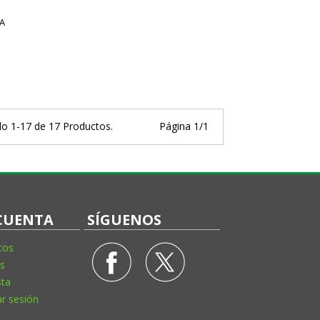
DA
o 1-17 de 17 Productos.
Página 1/1
CUENTA
SÍGUENOS
tos
s
sta
ar sesión