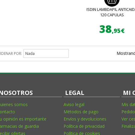
ISDIN LAMBDAPIL ANTICAI
120 CAPULAS
38
,95€
Mostrand
RDENAR POR:
Nada
NOSOTROS
LEGAL
MI 
uienes somos
Aviso legal
Mis da
ontacto
Métodos de pago
Pedido
u opinión es importante
Envíos y devoluciones
Ver ce
armacias de guardia
Política de privacidad
Finaliz
ecibir ofertas
Política de cookies