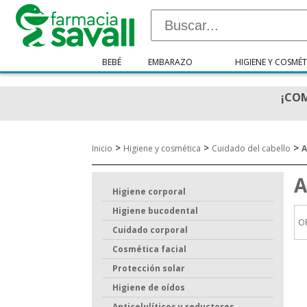
BEBÉ
EMBARAZO
HIGIENE Y COSMÉT
¡COM
>
>
>
Inicio
Higiene y cosmética
Cuidado del cabello
A
A
Higiene corporal
Higiene bucodental
O
Cuidado corporal
Cosmética facial
Protección solar
Higiene de oídos
Anticelulíticos y reductores