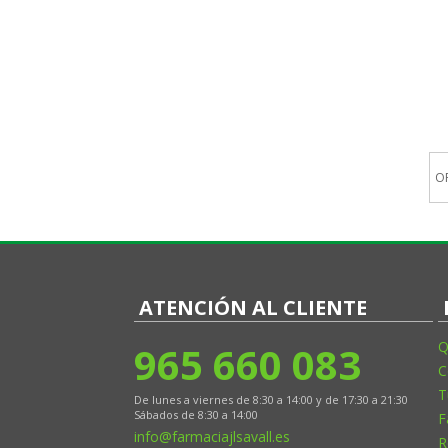
O
ATENCIÓN AL CLIENTE
965 660 083
Q
C
T
De lunes a viernes de 8:30 a 14:00 y de 17:30 a 21:30
Sábados de 8:30 a 14:00
F
info@farmaciajlsavall.es
R