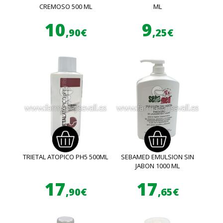
CREMOSO 500 ML
ML
10
9
,90€
,25€
TRIETAL ATOPICO PH5 500ML
SEBAMED EMULSION SIN
JABON 1000 ML
17
17
,90€
,65€