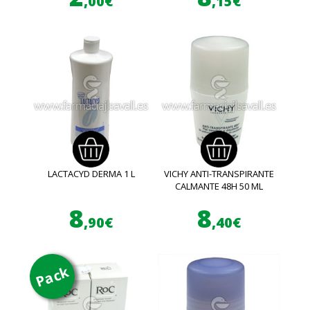
,00€
,15€
LACTACYD DERMA 1 L
VICHY ANTI-TRANSPIRANTE
CALMANTE 48H 50 ML
8
8
,90€
,40€
Pack