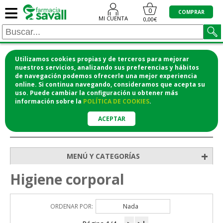
≡
0
COMPRAR
MI CUENTA
0,00€
Utilizamos cookies propias y de terceros para mejorar
¡COMPRA CÓMODAMENTE DESDE CASA Y RECOGE
nuestros servicios, analizando sus preferencias y hábitos
de navegación podemos ofrecerle una mejor experiencia
EN LA FARMACIA!
online. Si continua navegando, consideramos que acepta su
o si lo prefieres te lo mandamos a casa
uso. Puede cambiar la configuración u obtener
más
información
sobre la
POLÍTICA DE COOKIES
.
ACEPTAR
>
>
Inicio
Higiene y cosmética
Higiene corporal
+
MENÚ Y CATEGORÍAS
Higiene corporal
ORDENAR POR:
Nada