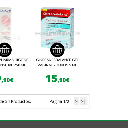
PHARMA HIGIENE
GINECANESBALANCE GEL
NSITIVE 250 ML
VAGINAL 7 TUBOS 5 ML
9
15
,90€
,90€
de 34 Productos.
Página 1/2
>
>|