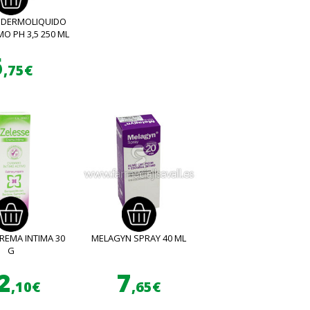
 DERMOLIQUIDO
MO PH 3,5 250 ML
6
,75€
REMA INTIMA 30
MELAGYN SPRAY 40 ML
G
2
7
,10€
,65€