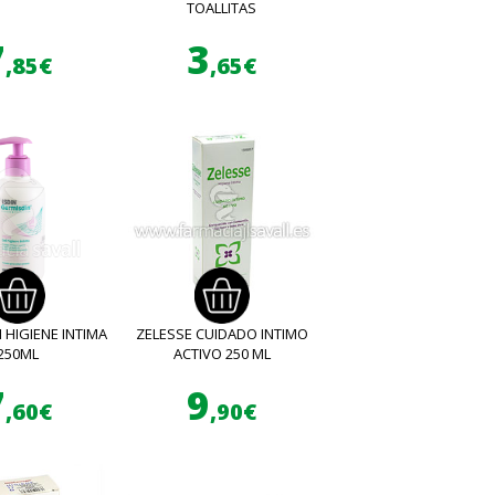
TOALLITAS
7
3
,85€
,65€
 HIGIENE INTIMA
ZELESSE CUIDADO INTIMO
250ML
ACTIVO 250 ML
7
9
,60€
,90€