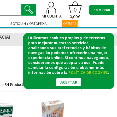
0
COMPRAR
MI CUENTA
0,00€
BOTIQUÍN Y ORTOPEDIA
OFERTAS
ACIA!
Utilizamos cookies propias y de terceros
para mejorar nuestros servicios,
analizando sus preferencias y hábitos de
navegación podemos ofrecerle una mejor
experiencia online. Si continua navegando,
consideramos que acepta su uso. Puede
cambiar la configuración u obtener
más
información
sobre la
POLÍTICA DE COOKIES
.
ACEPTAR
de 34 Productos.
Página 1/2
>
>|