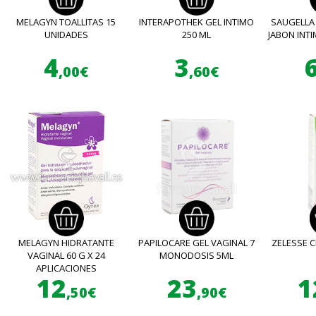
MELAGYN TOALLITAS 15
INTERAPOTHEK GEL INTIMO
SAUGELLA
UNIDADES
250 ML
JABON INTI
4
3
,00€
,60€
MELAGYN HIDRATANTE
PAPILOCARE GEL VAGINAL 7
ZELESSE C
VAGINAL 60 G X 24
MONODOSIS 5ML
APLICACIONES
12
23
1
,50€
,90€