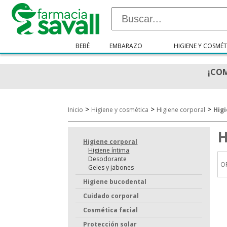
BEBÉ
EMBARAZO
HIGIENE Y COSMÉT
¡COM
>
>
>
Inicio
Higiene y cosmética
Higiene corporal
Hig
H
Higiene corporal
Higiene íntima
Desodorante
O
Geles y jabones
Higiene bucodental
Cuidado corporal
Cosmética facial
Protección solar