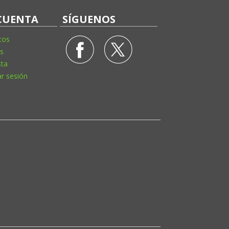
CUENTA
SÍGUENOS
tos
s
sta
ar sesión