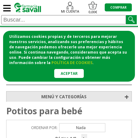
≡
0
COMPRAR
MI CUENTA
0,00€
Utilizamos cookies propias y de terceros para mejorar
¡COMPRA CÓMODAMENTE DESDE CASA Y RECOGE
nuestros servicios, analizando sus preferencias y hábitos
de navegación podemos ofrecerle una mejor experiencia
EN LA FARMACIA!
online. Si continua navegando, consideramos que acepta su
o si lo prefieres te lo mandamos a casa
uso. Puede cambiar la configuración u obtener
más
información
sobre la
POLÍTICA DE COOKIES
.
ACEPTAR
>
>
>
Inicio
Bebé
Alimentación del bebé
Potitos para bebé
+
MENÚ Y CATEGORÍAS
Potitos para bebé
ORDENAR POR:
Nada