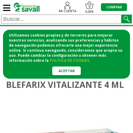
≡
0
COMPRAR
MI CUENTA
0,00€
Utilizamos cookies propias y de terceros para mejorar
¡COMPRA CÓMODAMENTE DESDE CASA Y RECOGE
nuestros servicios, analizando sus preferencias y hábitos
de navegación podemos ofrecerle una mejor experiencia
EN LA FARMACIA!
online. Si continua navegando, consideramos que acepta su
o si lo prefieres te lo mandamos a casa
uso. Puede cambiar la configuración u obtener
más
información
sobre la
POLÍTICA DE COOKIES
.
>
Higiene y cosmética
Cuidado ocular
ACEPTAR
BLEFARIX VITALIZANTE 4 ML