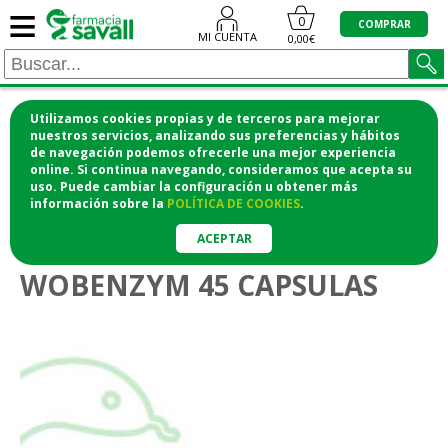
≡
0
COMPRAR
MI CUENTA
0,00€
Utilizamos cookies propias y de terceros para mejorar
¡COMPRA CÓMODAMENTE DESDE CASA Y RECOGE
nuestros servicios, analizando sus preferencias y hábitos
de navegación podemos ofrecerle una mejor experiencia
EN LA FARMACIA!
online. Si continua navegando, consideramos que acepta su
o si lo prefieres te lo mandamos a casa
uso. Puede cambiar la configuración u obtener
más
información
sobre la
POLÍTICA DE COOKIES
.
>
Vitaminas y suplementos
Articulaciones y huesos
ACEPTAR
WOBENZYM 45 CAPSULAS