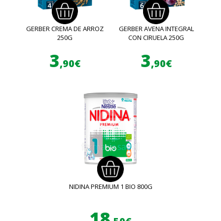
GERBER CREMA DE ARROZ
GERBER AVENA INTEGRAL
250G
CON CIRUELA 250G
3
3
,90€
,90€
NIDINA PREMIUM 1 BIO 800G
18