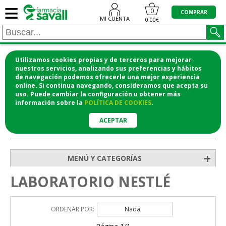
≡
0
COMPRAR
MI CUENTA
0,00€
Utilizamos cookies propias y de terceros para mejorar
¡COMPRA CÓMODAMENTE DESDE CASA Y RECOGE
nuestros servicios, analizando sus preferencias y hábitos
de navegación podemos ofrecerle una mejor experiencia
EN LA FARMACIA!
online. Si continua navegando, consideramos que acepta su
o si lo prefieres te lo mandamos a casa
uso. Puede cambiar la configuración u obtener
más
información
sobre la
POLÍTICA DE COOKIES
.
ACEPTAR
>
Inicio
+
MENÚ Y CATEGORÍAS
LABORATORIO NESTLÉ
ORDENAR POR:
Nada