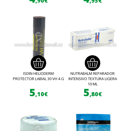
,90€
,95€
ISDIN HELIODERM
NUTRABALM REPARADOR
PROTECTOR LABIAL 30 VH 4 G
INTENSIVO TEXTURA LIGERA
10 ML
5
5
,10€
,80€