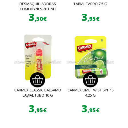
DESMAQUILLADORAS
LABIAL TARRO 7.5 G
COMODYNES 20 UND
3
3
,50€
,95€
CARMEX CLASSIC BALSAMO
CARMEX LIME TWIST SPF 15
LABIAL TUBO 10 G
4.25 G
3
3
,95€
,95€