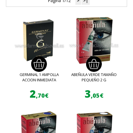
Página 1/12
>
>|
GERMINAL 1 AMPOLLA
ABEÑULA VERDE TAMAÑO
ACCION INMEDIATA
PEQUEÑO 2 G
2
3
,70€
,05€