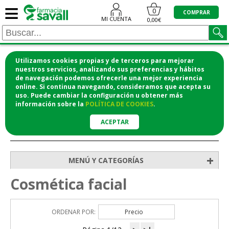
≡
0
COMPRAR
MI CUENTA
0,00€
Utilizamos cookies propias y de terceros para mejorar
¡COMPRA CÓMODAMENTE DESDE CASA Y RECOGE
nuestros servicios, analizando sus preferencias y hábitos
de navegación podemos ofrecerle una mejor experiencia
EN LA FARMACIA!
online. Si continua navegando, consideramos que acepta su
o si lo prefieres te lo mandamos a casa
uso. Puede cambiar la configuración u obtener
más
información
sobre la
POLÍTICA DE COOKIES
.
ACEPTAR
>
>
Inicio
Higiene y cosmética
Cosmética facial
+
MENÚ Y CATEGORÍAS
Cosmética facial
ORDENAR POR:
Precio